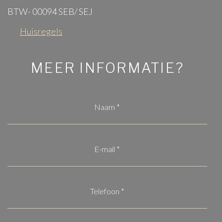
BTW- 00094 SEB/ SEJ
Huisregels
MEER INFORMATIE?
naam
(Vereist)
email
(Vereist)
telefoon
(Vereist)