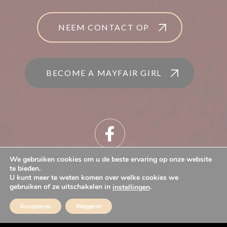
NEEM CONTACT OP
BECOME A MAYFAIR GIRL
We gebruiken cookies om u de beste ervaring op onze website
te bieden.
U kunt meer te weten komen over welke cookies we
© 2026
Mayfair
gebruiken of ze uitschakelen in
.
instellingen
MEER INFORMATIE
Sitemap
|
Privacy
|
Beoordeling
door klanten:
4.2
/
5
Accepteren
Weigeren
30
beoordelingen