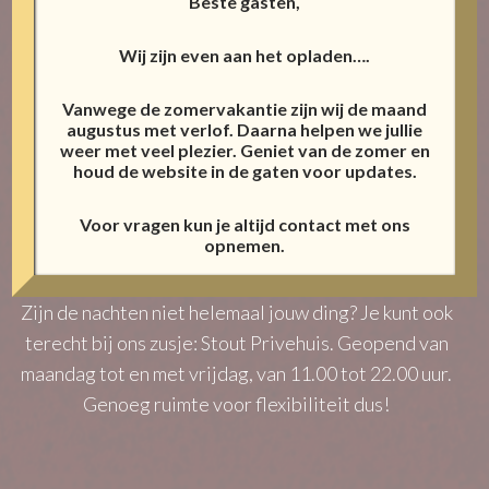
Beste gasten,
regels of belastingen.
Wij zijn even aan het opladen….
Vanwege de zomervakantie zijn wij de maand
augustus met verlof. Daarna helpen we jullie
weer met veel plezier. Geniet van de zomer en
houd de website in de gaten voor updates.
De Mayfair Club is gevestigd in Den Haag en is 3
nachten per week geopend van donderdag tot en
Voor vragen kun je altijd contact met ons
opnemen.
met zaterdag van 22.00 tot 05.00.
Zijn de nachten niet helemaal jouw ding?
Je kunt ook
terecht bij ons zusje: Stout Privehuis.
Geopend van
maandag tot en met vrijdag, van 11.00 tot 22.00 uur.
Genoeg ruimte voor flexibiliteit dus!